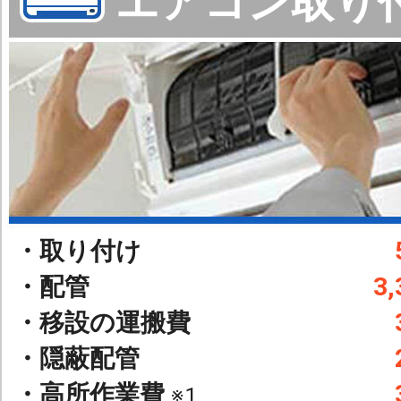
エアコン取り
・取り付け
・配管
3,
・移設の運搬費
・隠蔽配管
・高所作業費
※1