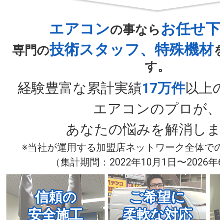
エアコン
お任せ
の事なら
技術スタッフ、特殊機材
専門の
す。
経験豊富な累計実績
17万件
以上
エアコンのプロが
あなたの悩みを解消し
※当社が運用する加盟店ネットワーク全体で
（集計期間：2022年10月1日〜2026年
信頼の
ご希望に
安全施工
柔軟な対応