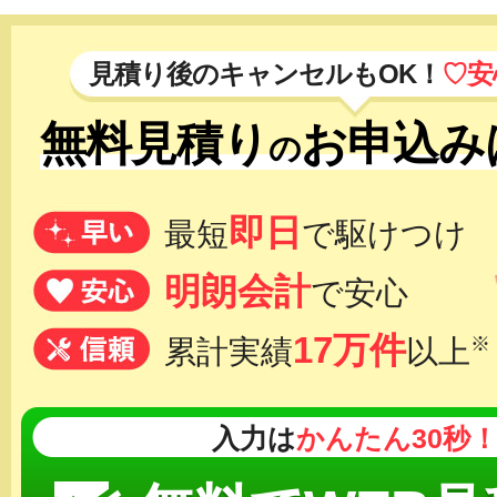
見積り後のキャンセルもOK！
♡安
無料見積り
お申込み
の
即日
最短
で駆けつけ
明朗会計
で安心
17万件
※
累計実績
以上
入力は
かんたん30秒